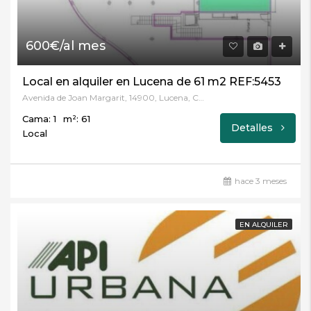
600€/al mes
Local en alquiler en Lucena de 61 m2 REF:5453
Avenida de Joan Margarit, 14900, Lucena, Córdoba
Cama: 1
m²: 61
Detalles
Local
hace 3 meses
EN ALQUILER