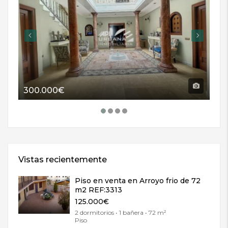
300.000€
11
Vistas recientemente
Piso en venta en Arroyo frio de 72
m2 REF:3313
125.000€
2 dormitorios • 1 bañera • 72 m²
Piso