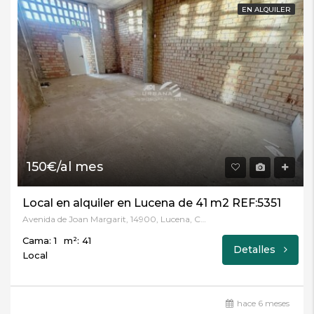
EN ALQUILER
150€/al mes
Local en alquiler en Lucena de 41 m2 REF:5351
Avenida de Joan Margarit, 14900, Lucena, Córdoba
Cama: 1
m²: 41
Detalles
Local
hace 6 meses