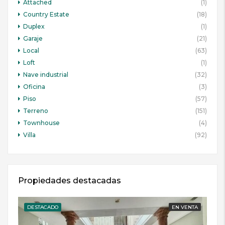
Attached
(1)
Country Estate
(18)
Duplex
(1)
Garaje
(21)
Local
(63)
Loft
(1)
Nave industrial
(32)
Oficina
(3)
Piso
(57)
Terreno
(151)
Townhouse
(4)
Villa
(92)
Propiedades destacadas
DESTACADO
EN VENTA
DE