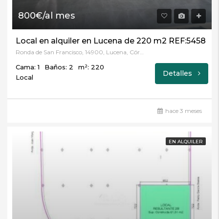
800€/al mes
Local en alquiler en Lucena de 220 m2 REF:5458
Ronda de San Francisco, 14900, Lucena, Córdoba
Cama: 1
Baños: 2
m²: 220
Detalles
Local
hace 3 meses
EN ALQUILER