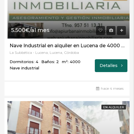
5.500€/al mes
Nave Industrial en alquiler en Lucena de 4000 m2 REF:1401
La Subbética - Lucena, Lucena, Córdoba
Dormitorios: 4
Baños: 2
m²: 4000
Detalles
Nave industrial
hace 4 meses
EN ALQUILER