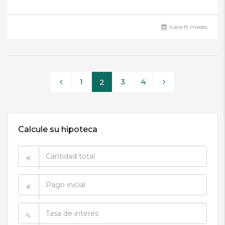
hace 8 meses
1
3
4
2
Calcule su hipoteca
€
€
%