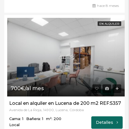
hace 8 meses
EN ALQUILER
700€/al mes
Local en alquiler en Lucena de 200 m2 REF:5357
Avenida de La Rioja, 14900, Lucena, Córdoba
Cama: 1
Bañera: 1
m²: 200
Detalles
Local