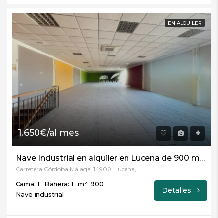
EN ALQUILER
1.650€/al mes
Nave Industrial en alquiler en Lucena de 900 m2 REF:5356
Carretera Córdoba Málaga, 14900, Lucena, Córdoba
Cama: 1
Bañera: 1
m²: 900
Detalles
Nave industrial