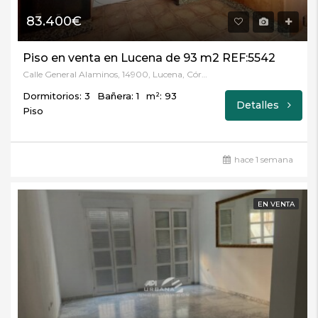
83.400€
Piso en venta en Lucena de 93 m2 REF:5542
Calle General Alaminos, 14900, Lucena, Córdoba
Dormitorios: 3
Bañera: 1
m²: 93
Detalles
Piso
hace 1 semana
EN VENTA