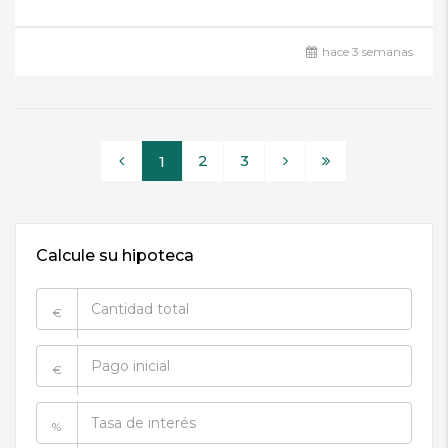
hace 3 semanas
2
3
1
Calcule su hipoteca
€
€
%