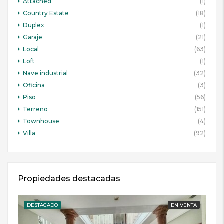
Attached
(1)
Country Estate
(18)
Duplex
(1)
Garaje
(21)
Local
(63)
Loft
(1)
Nave industrial
(32)
Oficina
(3)
Piso
(56)
Terreno
(151)
Townhouse
(4)
Villa
(92)
Propiedades destacadas
DESTACADO
EN VENTA
DE