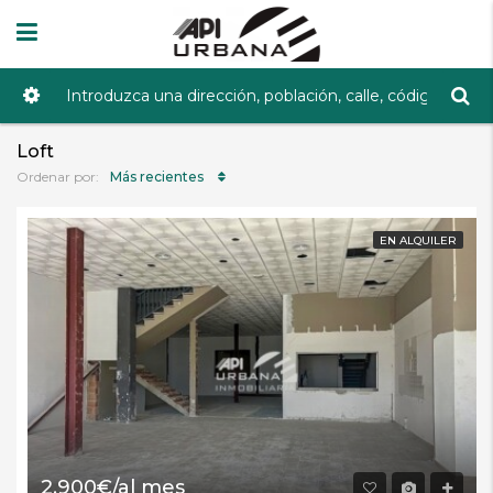
Loft
Más recientes
Ordenar por:
EN ALQUILER
2.900€/al mes