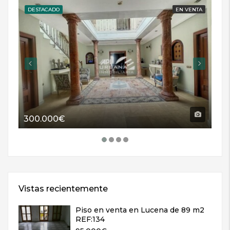
DESTACADO
EN VENTA
DE
300.000€
11
Vistas recientemente
Piso en venta en Lucena de 89 m2
REF:134