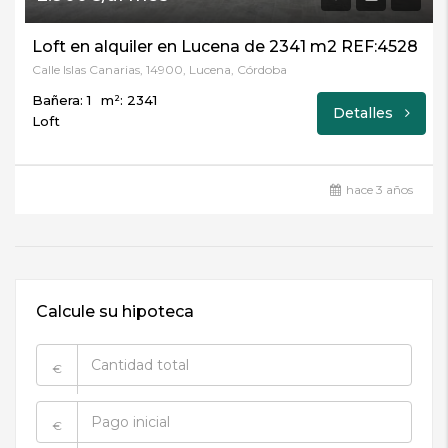
Loft en alquiler en Lucena de 2341 m2 REF:4528
Calle Islas Canarias, 14900, Lucena, Córdoba
Bañera: 1
m²: 2341
Detalles
Loft
hace 3 años
Calcule su hipoteca
€
€