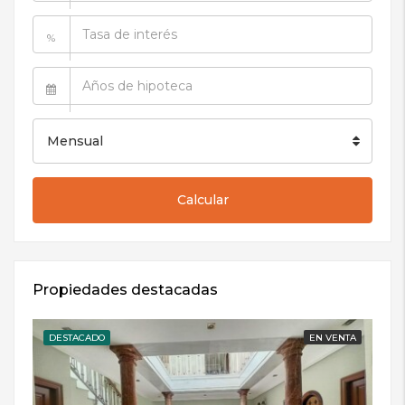
%
Mensual
Calcular
Propiedades destacadas
DESTACADO
EN VENTA
DE