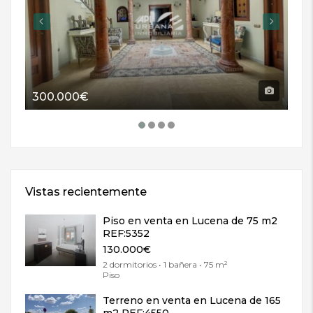
300.000€
11
Vistas recientemente
Piso en venta en Lucena de 75 m2
REF:5352
130.000€
2 dormitorios • 1 bañera • 75 m²
Piso
Terreno en venta en Lucena de 165
m2 REF:4550