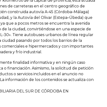
kilómetros de la capital de provincia, está situada
es de carreteras en el centro geográfico de
ecién construida autovía A-45 (Córdoba–Málaga)
iudad, y la Autovía del Olivar (Estepa–Úbeda) que
, ya que a pocos metros se encuentra la avenida
 de la ciudad, convirtiéndose en una especie de
L-30». Tiene autobuses urbanos de línea regular
 ciudad pasando por todos los barrios de la
os comerciales e hipermercados y con importantes
dera y frío industrial.
mente finalidad informativa y en ningún caso
o financiación. Asimismo, la solicitud de petición
uctos o servicios incluidos en el anuncio no
a información de los contenidos se actualiza con
ILIARIA DEL SUR DE CÓRDOBA EN