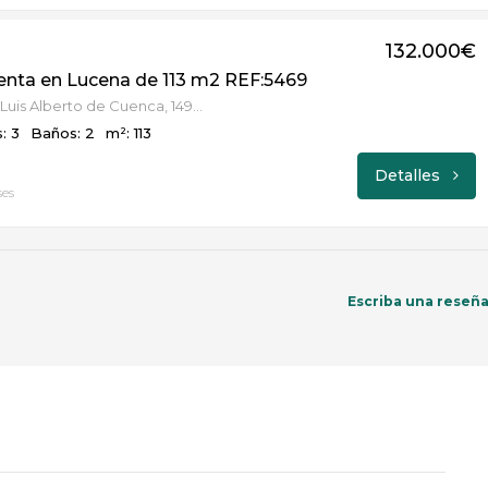
132.000€
enta en Lucena de 113 m2 REF:5469
Avenida de Luis Alberto de Cuenca, 14900, Lucena, Córdoba
: 3
Baños: 2
m²: 113
Detalles
ses
Escriba una reseñ