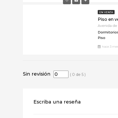
EN VENTA
Piso en v
Dormitorios
Piso
hace 3 me
Sin revisión
(
0
de
5
)
Escriba una reseña