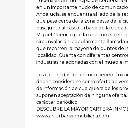
Lucena es un municipio de Córdoba, a 67 
en un importante nudo de comunicacion
Andalucía, se encuentra al lado de la r
que pasa cerca de la zona oeste de la c
pasa junto al casco urbano de la ciudad
Miguel Cuenca que la une con el centro
circunvalación, popularmente llamada «
que recorren la mayoría de puntos de la
localidad. Cuenta con diferentes centr
industrias relacionadas con el mueble, ma
Los contenidos de anuncio tienen única
deben considerarse como oferta de venta 
de información de cualquiera de los prod
suponen aceptación de ninguna oferta. L
carácter periódico.
DESCUBRE LA MAYOR CARTERA INMOB
www.apiurbanainmobiliaria.com