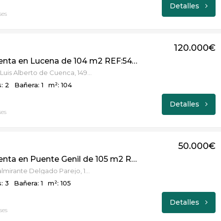
Detalles
ses
120.000€
Piso en venta en Lucena de 104 m2 REF:5471
Avenida de Luis Alberto de Cuenca, 14900, Lucena, Córdoba
: 2
Bañera: 1
m²: 104
Detalles
ses
50.000€
Piso en venta en Puente Genil de 105 m2 REF:5282
Calle Contralmirante Delgado Parejo, 14500, Puente Genil, Córdoba
: 3
Bañera: 1
m²: 105
Detalles
ses