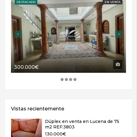
DESTACADO
EN VENTA
DE
300.000€
11
Vistas recientemente
Dúplex en venta en Lucena de 75
m2 REF:3803
130.000€