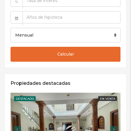
%
Mensual
Calcular
Propiedades destacadas
DESTACADO
EN VENTA
DE