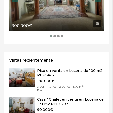
300.000€
11
Vistas recientemente
Piso en venta en Lucena de 100 m2
REF:5476
180.000€
3 dormitorios • 2 baños • 100 m²
Piso
Casa / Chalet en venta en Lucena de
231 m2 REF:5297
90.000€