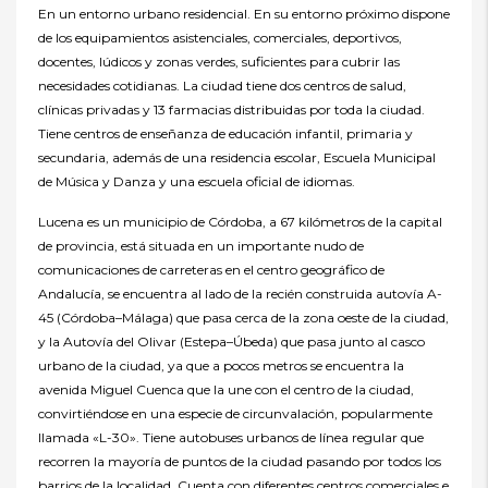
En un entorno urbano residencial. En su entorno próximo dispone
de los equipamientos asistenciales, comerciales, deportivos,
docentes, lúdicos y zonas verdes, suficientes para cubrir las
necesidades cotidianas. La ciudad tiene dos centros de salud,
clínicas privadas y 13 farmacias distribuidas por toda la ciudad.
Tiene centros de enseñanza de educación infantil, primaria y
secundaria, además de una residencia escolar, Escuela Municipal
de Música y Danza y una escuela oficial de idiomas.
Lucena es un municipio de Córdoba, a 67 kilómetros de la capital
de provincia, está situada en un importante nudo de
comunicaciones de carreteras en el centro geográfico de
Andalucía, se encuentra al lado de la recién construida autovía A-
45 (Córdoba–Málaga) que pasa cerca de la zona oeste de la ciudad,
y la Autovía del Olivar (Estepa–Úbeda) que pasa junto al casco
urbano de la ciudad, ya que a pocos metros se encuentra la
avenida Miguel Cuenca que la une con el centro de la ciudad,
convirtiéndose en una especie de circunvalación, popularmente
llamada «L-30». Tiene autobuses urbanos de línea regular que
recorren la mayoría de puntos de la ciudad pasando por todos los
barrios de la localidad. Cuenta con diferentes centros comerciales e