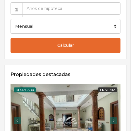
Mensual
Calcular
Propiedades destacadas
DESTACADO
EN VENTA
DE