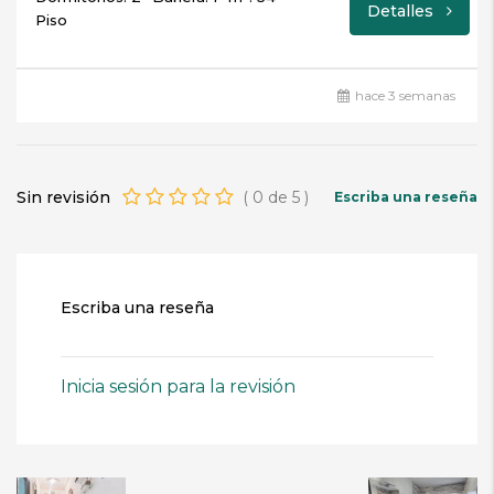
Detalles
Piso
hace 3 semanas
Sin revisión
(
0
de
5
)
Escriba una reseña
Escriba una reseña
Inicia sesión para la revisión