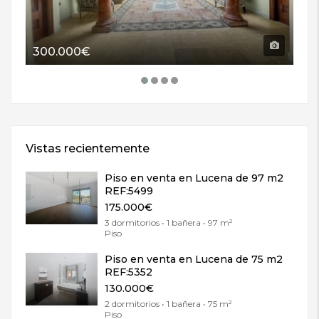
300.000€
11
Vistas recientemente
Piso en venta en Lucena de 97 m2
REF:5499
175.000€
3 dormitorios • 1 bañera • 97 m²
Piso
Piso en venta en Lucena de 75 m2
REF:5352
130.000€
2 dormitorios • 1 bañera • 75 m²
Piso