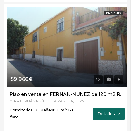
EN VENTA
59.960€
Piso en venta en FERNÁN-NÚÑEZ de 120 m2 REF:46510362
CTRA FERNÁN NUÑEZ - LA RAMBLA, FERNÁN-NÚÑEZ, Córdoba
Dormitorios: 2
Bañera: 1
m²: 120
Detalles
Piso