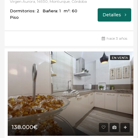
Virgen Aurora, 14930, Monturque, Córdoba
Dormitorios: 2
Bañera: 1
m²: 60
Detalles
Piso
hace 3 años
EN VENTA
138.000€