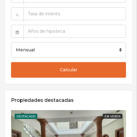
%
Mensual
Calcular
Propiedades destacadas
DESTACADO
EN VENTA
DE