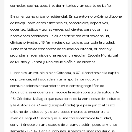
comedor, cocina, aseo, tres dormitorios y un cuarto de baño.
En un entorno urbano residencial. En su entorno próximo dispone
de los equipamientos asistenciales, comerciales, deportivos,
docentes, lúdicos y zonas verdes, suficientes para cubrir las
necesidades cotidianas. La ciudad tiene dos centros de salud,
clínicas privadas y 13 farmacias distribuidas por toda la ciudad.
Tiene centros de enseñanza de educación infantil, primaria y
secundaria, además de una residencia escolar, Escuela Municipal
de Música y Danza y una escuela oficial de idiomas.
Lucena es un municipio de Córdoba, a 67 kilómetros de la capital
de provincia, está situada en un importante nudo de
comunicaciones de carreteras en el centro geográfico de
Andalucía, se encuentra al lado de la recién construida autovía A-
45 (Córdoba–Málaga) que pasa cerca de la zona oeste de la ciudad,
y la Autovía del Olivar (Estepa–Úbeda) que pasa junto al casco
urbano de la ciudad, ya que a pocos metros se encuentra la
avenida Miguel Cuenca que la une con el centro de la ciudad,
convirtiéndose en una especie de circunvalación, popularmente
llamada «L-30». Tiene autobuses urbanos de línea regular que