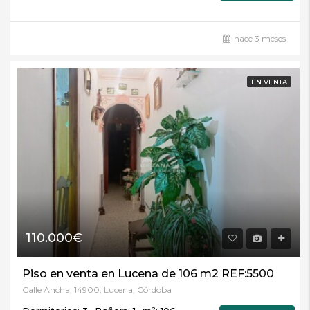
hace 3 meses
EN VENTA
110.000€
Piso en venta en Lucena de 106 m2 REF:5500
Calle Ancha, 14900, Lucena, Córdoba