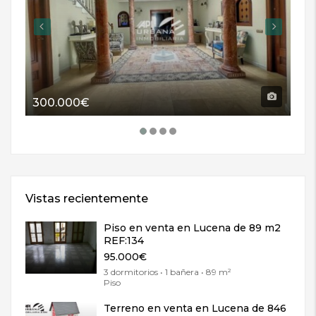
300.000€
11
Vistas recientemente
Piso en venta en Lucena de 89 m2
REF:134
95.000€
3 dormitorios • 1 bañera • 89 m²
Piso
Terreno en venta en Lucena de 846