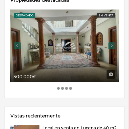
Propiedades destacadas
DESTACADO
EN VENTA
DE
300.000€
11
Vistas recientemente
Local en venta en Lucena de 40 m2