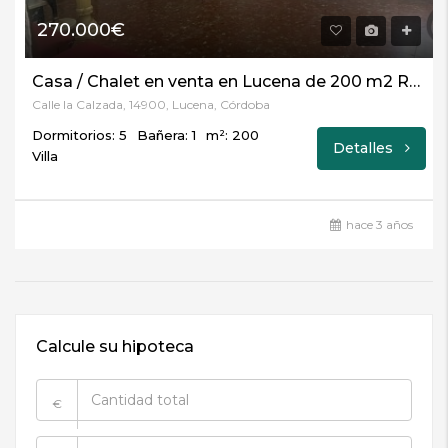
270.000€
Casa / Chalet en venta en Lucena de 200 m2 REF:4547
Calle la Calzada, 14900, Lucena, Córdoba
Dormitorios: 5
Bañera: 1
m²: 200
Detalles
Villa
hace 3 años
Calcule su hipoteca
€