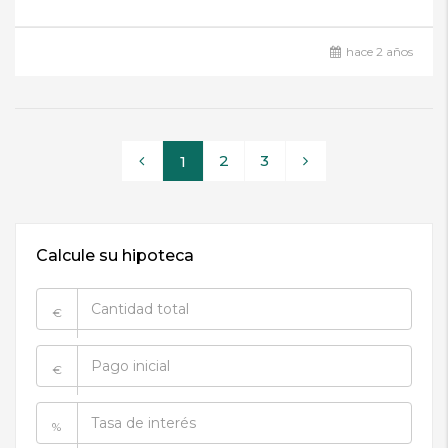
hace 2 años
2
3
1
Calcule su hipoteca
€
€
%