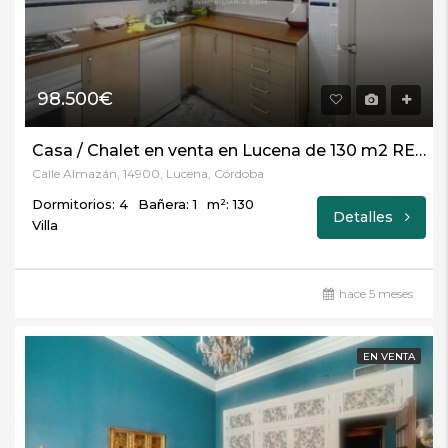
98.500€
Casa / Chalet en venta en Lucena de 130 m2 REF:5388
Calle Almazán, 14900, Lucena, Córdoba
Dormitorios: 4
Bañera: 1
m²: 130
Detalles
Villa
hace 5 meses
EN VENTA