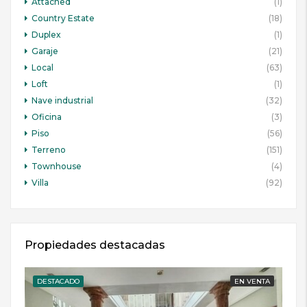
Attached
(1)
Country Estate
(18)
Duplex
(1)
Garaje
(21)
Local
(63)
Loft
(1)
Nave industrial
(32)
Oficina
(3)
Piso
(56)
Terreno
(151)
Townhouse
(4)
Villa
(92)
Propiedades destacadas
DESTACADO
EN VENTA
DE