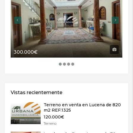
300.000€
11
Vistas recientemente
Terreno en venta en Lucena de 820
m2 REF:1325
120.000€
Terreno