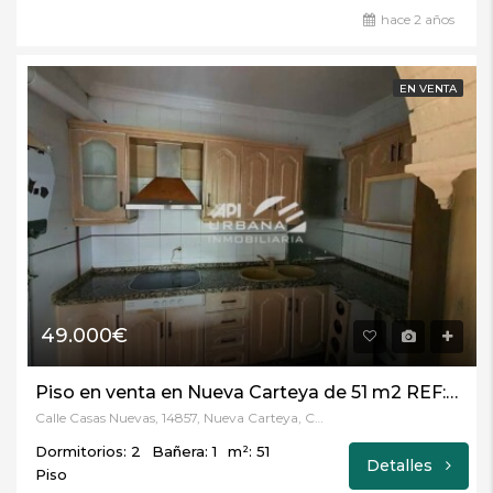
hace 2 años
EN VENTA
49.000€
Piso en venta en Nueva Carteya de 51 m2 REF:PM147793
Calle Casas Nuevas, 14857, Nueva Carteya, Córdoba
Dormitorios: 2
Bañera: 1
m²: 51
Detalles
Piso