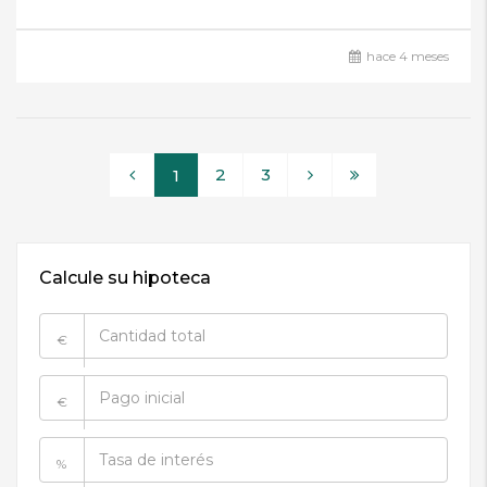
hace 4 meses
2
3
1
Calcule su hipoteca
€
€
%