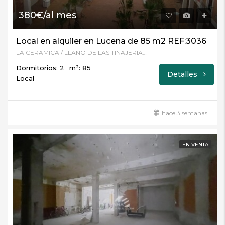
380€/al mes
Local en alquiler en Lucena de 85 m2 REF:3036
LA CERAMICA / LLANO DE LAS TINAJERIAS, Lucena, Córdoba
Dormitorios: 2
m²: 85
Detalles
Local
hace 3 semanas
EN VENTA