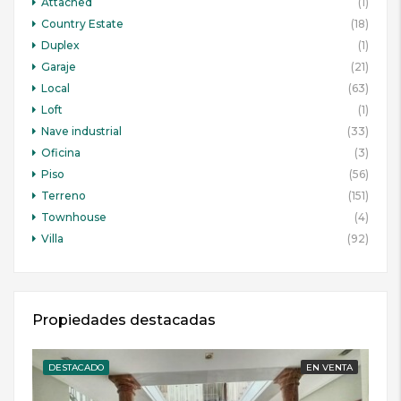
Attached
(1)
Country Estate
(18)
Duplex
(1)
Garaje
(21)
Local
(63)
Loft
(1)
Nave industrial
(33)
Oficina
(3)
Piso
(56)
Terreno
(151)
Townhouse
(4)
Villa
(92)
Propiedades destacadas
DESTACADO
EN VENTA
DE