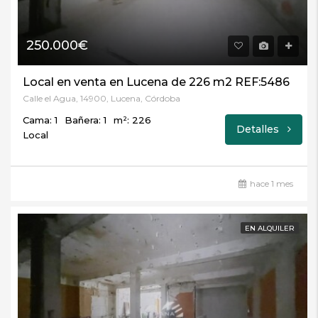
250.000€
Local en venta en Lucena de 226 m2 REF:5486
Calle el Agua, 14900, Lucena, Córdoba
Cama: 1
Bañera: 1
m²: 226
Detalles
Local
hace 1 mes
EN ALQUILER