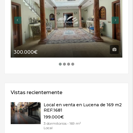
300.000€
11
Vistas recientemente
Local en venta en Lucena de 169 m2
REF:1681
199.000€
3 dormitorios • 169 m²
Local