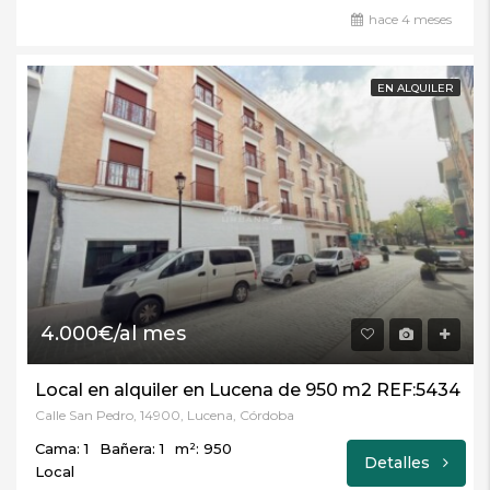
hace 4 meses
EN ALQUILER
4.000€/al mes
Local en alquiler en Lucena de 950 m2 REF:5434
Calle San Pedro, 14900, Lucena, Córdoba
Cama: 1
Bañera: 1
m²: 950
Detalles
Local