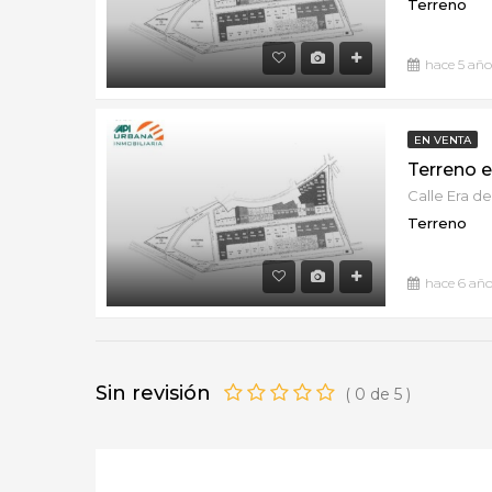
Terreno
hace 5 año
EN VENTA
Terreno
hace 6 año
Sin revisión
(
0
de
5
)