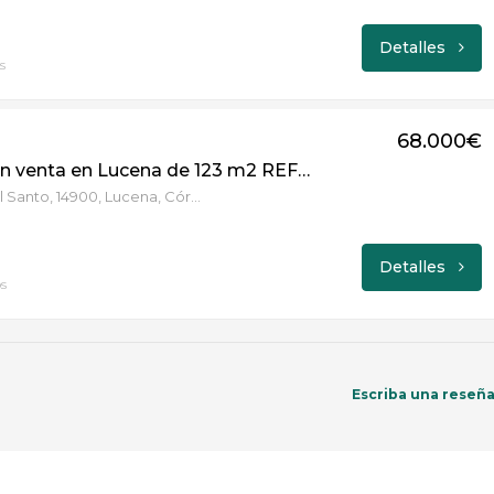
Detalles
s
68.000€
Terreno en venta en Lucena de 123 m2 REF:3318
Calle Era del Santo, 14900, Lucena, Córdoba
Detalles
s
Escriba una reseñ