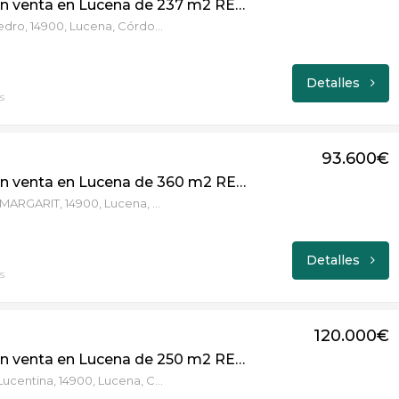
Terreno en venta en Lucena de 237 m2 REF:4659
Calle San Pedro, 14900, Lucena, Córdoba
Detalles
s
93.600€
Terreno en venta en Lucena de 360 m2 REF:HWV-CAN0000104568
Calle JOAN MARGARIT, 14900, Lucena, Córdoba
Detalles
s
120.000€
Terreno en venta en Lucena de 250 m2 REF:1478
Calle Coral Lucentina, 14900, Lucena, Córdoba