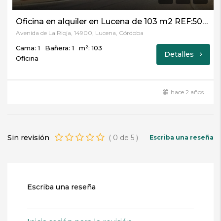
Oficina en alquiler en Lucena de 103 m2 REF:5000
Avenida de La Rioja, 14900, Lucena, Córdoba
Cama: 1
Bañera: 1
m²: 103
Detalles
Oficina
hace 2 años
Sin revisión
(
0
de
5
)
Escriba una reseña
Escriba una reseña