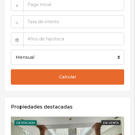
€
%
Mensual
Calcular
Propiedades destacadas
DESTACADO
EN VENTA
DE