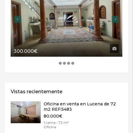
300.000€
11
Vistas recientemente
Oficina en venta en Lucena de 72
m2 REF:5483
80.000€
1 cama • 72 m²
Oficina