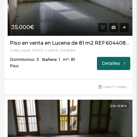
35.000€
Piso en venta en Lucena de 81 m2 REF:60440821
Calle Luque, 14900, Lucena, Córdoba
Dormitorios: 3
Bañera: 1
m²: 81
Detalles
Piso
hace 9 meses
EN VENTA