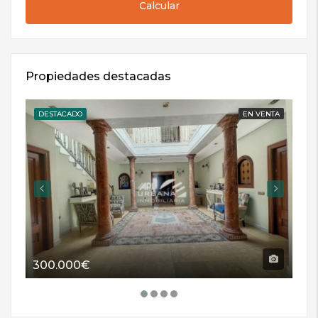
Calcular
Propiedades destacadas
DESTACADO
EN VENTA
DE
300.000€
11