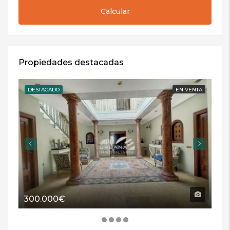
Calcular
Propiedades destacadas
DESTACADO
EN VENTA
DE
300.000€
11