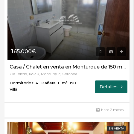
165.000€
Casa / Chalet en venta en Monturque de 150 m2 REF:5502
Cid Toledo, 14930, Monturque, Córdoba
Dormitorios: 4
Bañera: 1
m²: 150
Detalles
Villa
hace 2 meses
EN VENTA