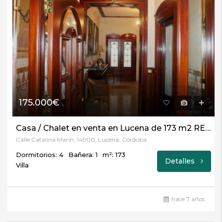
175.000€
Casa / Chalet en venta en Lucena de 173 m2 REF:3211
Calle Catalina Marín, 14900, Lucena, Córdoba
Dormitorios: 4
Bañera: 1
m²: 173
Detalles
Villa
hace 7 años