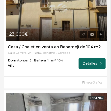
23.000€
Casa / Chalet en venta en Benamejí de 104 m2 REF:60732527
Calle Carrera, 24, 14910, Benamejí, Córdoba
Dormitorios: 3
Bañera: 1
m²: 104
Detalles
Villa
hace 3 años
EN VENTA