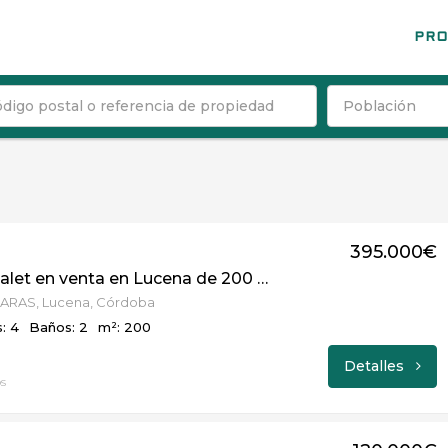
PRO
Población
395.000€
Casa / Chalet en venta en Lucena de 200 m2 REF:4885
ARAS, Lucena, Córdoba
: 4
Baños: 2
m²: 200
Detalles
s