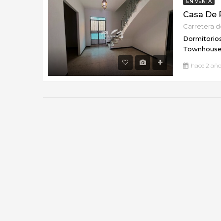
EN VENTA
Dormitorios
Townhous
hace 2 año