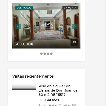
DESTACADO
EN VENTA
DESTACADO
300.000€
114.000€
Vistas recientemente
Piso en alquiler en
Llanos de Don Juan de
80 m2 REF:5517
595€/al mes
2 dormitorios • 2 baños • 80