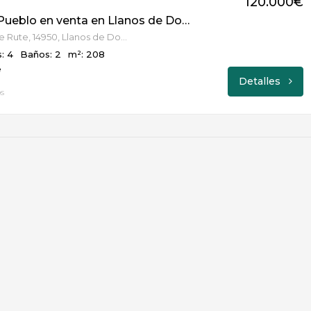
120.000€
Casa De Pueblo en venta en Llanos de Don Juan de 208 m2 REF:4864
Carretera de Rute, 14950, Llanos de Don Juan, Córdoba
: 4
Baños: 2
m²: 208
e
Detalles
s