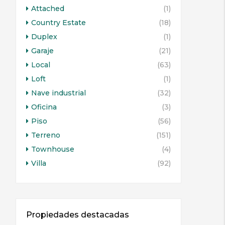
Attached
(1)
Country Estate
(18)
Duplex
(1)
Garaje
(21)
Local
(63)
Loft
(1)
Nave industrial
(32)
Oficina
(3)
Piso
(56)
Terreno
(151)
Townhouse
(4)
Villa
(92)
Propiedades destacadas