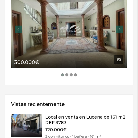
300.000€
11
Vistas recientemente
Local en venta en Lucena de 161 m2
REF:3783
120.000€
2 dormitorios • 1 bañera • 161 m²