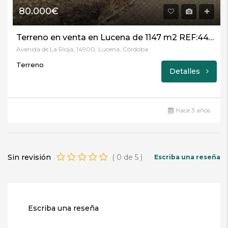
80.000€
Terreno en venta en Lucena de 1147 m2 REF:4475
Avenida de La Rioja, 14900, Lucena, Córdoba
Terreno
Detalles
hace 3 años
Sin revisión
(
0
de
5
)
Escriba una reseña
Escriba una reseña