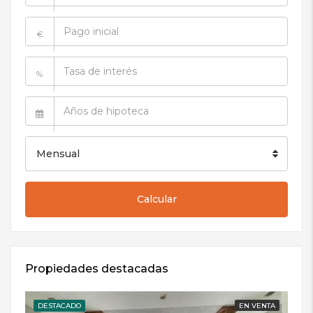
€
%
Mensual
Calcular
Propiedades destacadas
DESTACADO
EN VENTA
DE