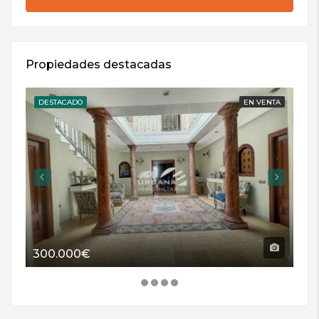
Propiedades destacadas
DESTACADO
EN VENTA
DE
300.000€
11