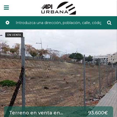
EN VENTA
Terreno en venta en Lucena de 360 m2 REF:HWV-CAN0000104568
93.600€