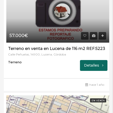
57.000€
Terreno en venta en Lucena de 116 m2 REF:5223
Calle Peñuelas, 14900, Lucena, Córdoba
Terreno
Detalles
hace 1 año
EN VENTA