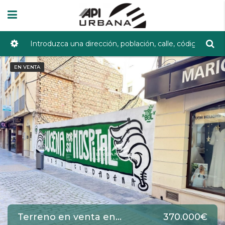
EN VENTA
Terreno en venta en Lucena de 192 m2 REF:5346
370.000€