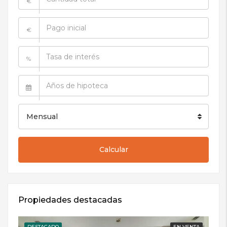
€
€
%
Mensual
Calcular
Propiedades destacadas
DESTACADO
EN VENTA
DE