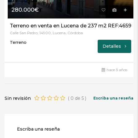
280.000€
Terreno en venta en Lucena de 237 m2 REF:4659
Calle San Pedro, 14900, Lucena, Córdoba
Terreno
Detalles
hace 3 años
Sin revisión
(
0
de
5
)
Escriba una reseña
Escriba una reseña