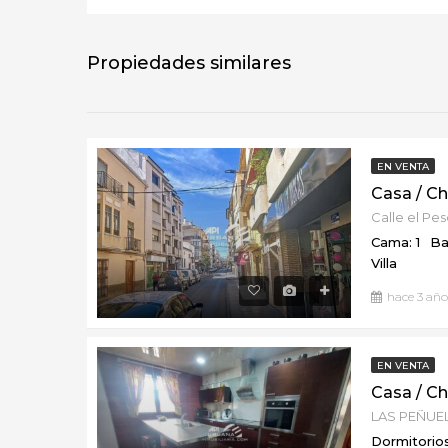
Propiedades similares
EN VENTA
Calle el Pe
Cama: 1
Ba
Villa
hace 3 año
EN VENTA
LAS PEÑUEL
Dormitorios