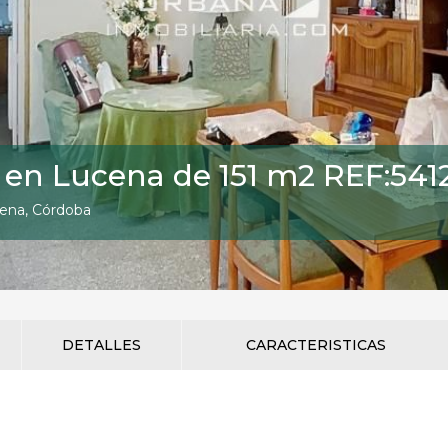
a en Lucena de 151 m2 REF:541
cena, Córdoba
DETALLES
CARACTERISTICAS