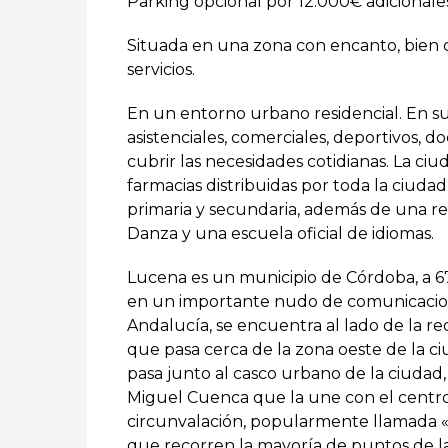
Parking opcional por 12.000€ adicionales
Situada en una zona con encanto, bien 
servicios.
En un entorno urbano residencial. En s
asistenciales, comerciales, deportivos, d
cubrir las necesidades cotidianas. La ciud
farmacias distribuidas por toda la ciuda
primaria y secundaria, además de una re
Danza y una escuela oficial de idiomas.
Lucena es un municipio de Córdoba, a 67 
en un importante nudo de comunicacion
Andalucía, se encuentra al lado de la r
que pasa cerca de la zona oeste de la c
pasa junto al casco urbano de la ciudad
Miguel Cuenca que la une con el centro
circunvalación, popularmente llamada «
que recorren la mayoría de puntos de la