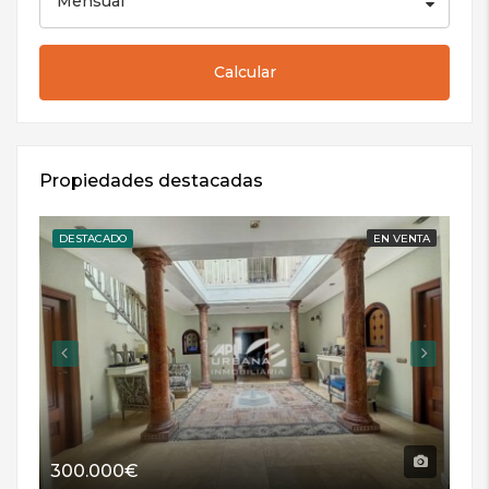
Mensual
Calcular
Propiedades destacadas
DESTACADO
EN VENTA
DE
300.000€
11