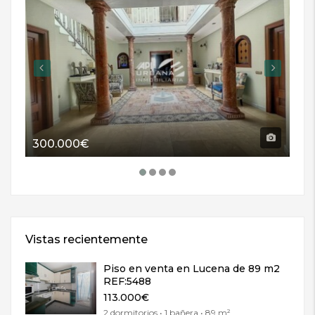
300.000€
11
Vistas recientemente
Piso en venta en Lucena de 89 m2
REF:5488
113.000€
2 dormitorios • 1 bañera • 89 m²