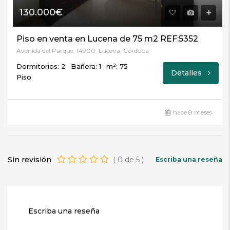
130.000€
Piso en venta en Lucena de 75 m2 REF:5352
Avenida del Parque, 14900, Lucena, Córdoba
Dormitorios: 2
Bañera: 1
m²: 75
Detalles
Piso
hace 8 meses
Sin revisión
(
0
de
5
)
Escriba una reseña
Escriba una reseña