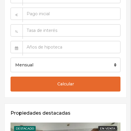
€
%
Mensual
Calcular
Propiedades destacadas
DESTACADO
EN VENTA
DE