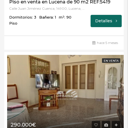
Piso en venta en Lucena de 90 m2 REF:5419
Calle Juan Jiménez Cuenca, 14900, Lucena, Córdoba
Dormitorios: 3
Bañera: 1
m²: 90
Detalles
Piso
hace 5 meses
EN VENTA
290.000€