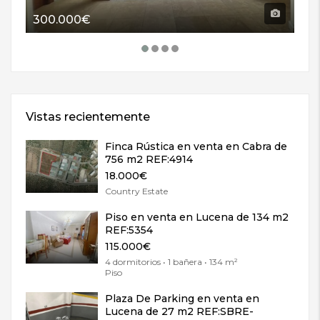
300.000€
11
Vistas recientemente
Finca Rústica en venta en Cabra de
756 m2 REF:4914
18.000€
Country Estate
Piso en venta en Lucena de 134 m2
REF:5354
115.000€
4 dormitorios • 1 bañera • 134 m²
Piso
Plaza De Parking en venta en
Lucena de 27 m2 REF:SBRE-