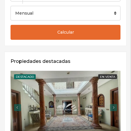
Mensual
Calcular
Propiedades destacadas
DESTACADO
EN VENTA
DE