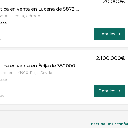
120.000€
Finca Rústica en venta en Lucena de 5872 m2 REF:4499
14900, Lucena, Córdoba
tate
Detalles
s
2.100.000€
Finca Rústica en venta en Écija de 350000 m2 REF:5328
rchena, 41400, Écija, Sevilla
tate
Detalles
ses
Escriba una reseñ