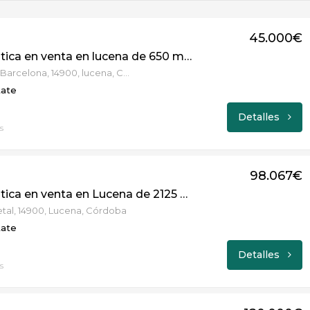
45.000€
Finca Rústica en venta en lucena de 650 m2 REF:4754
Avenida de Barcelona, 14900, lucena, Córdoba
tate
Detalles
s
98.067€
Finca Rústica en venta en Lucena de 2125 m2 REF:SRB0000171323
etal, 14900, Lucena, Córdoba
tate
Detalles
s