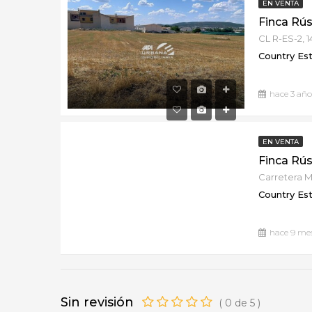
EN VENTA
CL R-ES-2, 
Country Es
hace 3 año
EN VENTA
Carretera Ma
Country Es
hace 9 me
Sin revisión
(
0
de
5
)